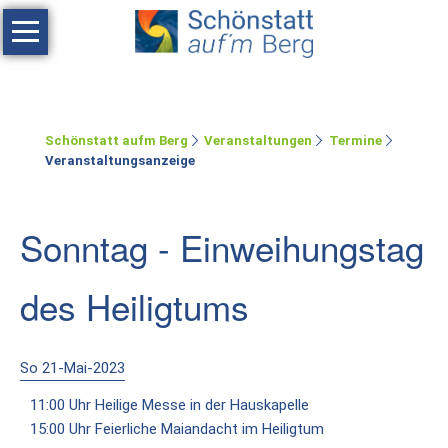
Navigation
überspringen
Haus
Tagen
Schönstatt aufm Berg
Veranstaltungen
Termine
Erholen
Veranstaltungsanzeige
Feste
feiern
Sonntag - Einweihungstag
Räumlichkeiten
des Heiligtums
Zimmer
Ferienwohnung
So 21-Mai-2023
Umgebung
11:00 Uhr Heilige Messe in der Hauskapelle
15:00 Uhr Feierliche Maiandacht im Heiligtum
Schönstatt-