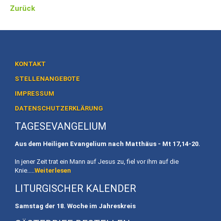
Heiligtum
Zurück
Preise
/
Buchen
KONTAKT
Veranstaltungen
STELLENANGEBOTE
Termine
IMPRESSUM
Gottesdienste
DATENSCHUTZERKLÄRUNG
TAGESEVANGELIUM
Initiativen
Aus dem Heiligen Evangelium nach Matthäus - Mt
17,14-20.
Referenten
In jener Zeit trat ein Mann auf Jesus zu, fiel vor ihm auf die
Für
Knie.....
Weiterlesen
Familien
LITURGISCHER KALENDER
Kinder
Samstag der 18. Woche im Jahreskreis
willkommen