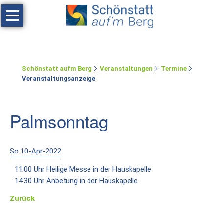
Navigation
überspringen
Haus
Tagen
Schönstatt aufm Berg
Veranstaltungen
Termine
Erholen
Veranstaltungsanzeige
Feste
feiern
Palmsonntag
Räumlichkeiten
Zimmer
So 10-Apr-2022
11:00 Uhr Heilige Messe in der Hauskapelle
Ferienwohnung
14:30 Uhr Anbetung in der Hauskapelle
Umgebung
Zurück
Schönstatt-