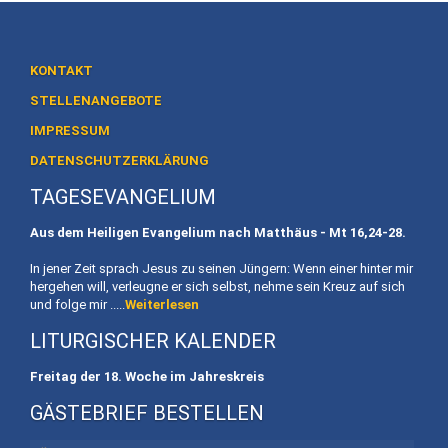
Heiligtum
Preise
/
KONTAKT
Buchen
STELLENANGEBOTE
IMPRESSUM
Veranstaltungen
DATENSCHUTZERKLÄRUNG
Termine
TAGESEVANGELIUM
Gottesdienste
Aus dem Heiligen Evangelium nach Matthäus - Mt
16,24-28.
Initiativen
In jener Zeit sprach Jesus zu seinen Jüngern: Wenn einer hinter mir
hergehen will, verleugne er sich selbst, nehme sein Kreuz auf sich
Referenten
und folge mir .....
Weiterlesen
LITURGISCHER KALENDER
Für
Familien
Freitag der 18. Woche im Jahreskreis
Kinder
GÄSTEBRIEF BESTELLEN
willkommen