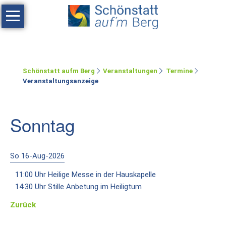
Navigation
überspringen
Haus
Tagen
Schönstatt aufm Berg
Veranstaltungen
Termine
Erholen
Veranstaltungsanzeige
Feste
feiern
Sonntag
Räumlichkeiten
Zimmer
So 16-Aug-2026
11:00 Uhr Heilige Messe in der Hauskapelle
Ferienwohnung
14:30 Uhr Stille Anbetung im Heiligtum
Umgebung
Zurück
Schönstatt-