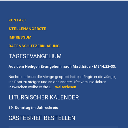
Heiligtum
Preise
/
KONTAKT
Buchen
STELLENANGEBOTE
IMPRESSUM
Veranstaltungen
DATENSCHUTZERKLÄRUNG
Termine
TAGESEVANGELIUM
Gottesdienste
Aus dem Heiligen Evangelium nach Matthäus - Mt
14,22-33.
Initiativen
Nachdem Jesus die Menge gespeist hatte, drängte er die Jünger,
ins Boot zu steigen und an das andere Ufer vorauszufahren.
Referenten
Inzwischen wollte er die L.....
Weiterlesen
LITURGISCHER KALENDER
Für
Familien
19. Sonntag im Jahreskreis
Kinder
GÄSTEBRIEF BESTELLEN
willkommen