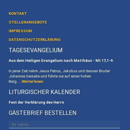
Heiligtum
Preise
KONTAKT
/
STELLENANGEBOTE
Buchen
IMPRESSUM
Veranstaltungen
DATENSCHUTZERKLÄRUNG
TAGESEVANGELIUM
Termine
Aus dem Heiligen Evangelium nach Matthäus - Mt
17,1-9.
Gottesdienste
In jener Zeit nahm Jesus Petrus, Jakobus und dessen Bruder
Initiativen
Johannes beiseite und führte sie auf einen hohen
Berg......
Weiterlesen
Referenten
LITURGISCHER KALENDER
Für
Fest der Verklärung des Herrn
Familien
GÄSTEBRIEF BESTELLEN
Kinder
willkommen