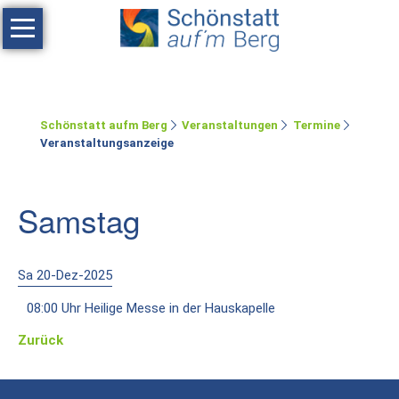
Navigation
überspringen
Haus
Tagen
Schönstatt aufm Berg
Veranstaltungen
Termine
Erholen
Veranstaltungsanzeige
Feste
feiern
Samstag
Räumlichkeiten
Zimmer
Sa 20-Dez-2025
08:00 Uhr Heilige Messe in der Hauskapelle
Ferienwohnung
Zurück
Umgebung
Schönstatt-