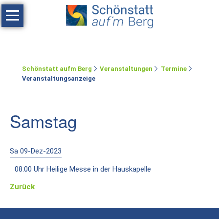
Navigation
überspringen
Haus
Tagen
Schönstatt aufm Berg
Veranstaltungen
Termine
Erholen
Veranstaltungsanzeige
Feste
feiern
Samstag
Räumlichkeiten
Zimmer
Sa 09-Dez-2023
08:00 Uhr Heilige Messe in der Hauskapelle
Ferienwohnung
Zurück
Umgebung
Schönstatt-