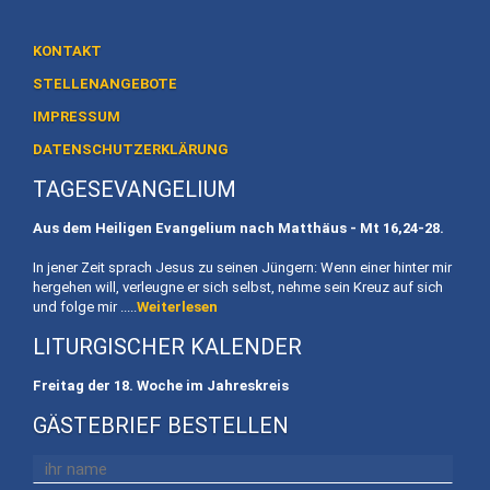
Heiligtum
Preise
KONTAKT
/
STELLENANGEBOTE
Buchen
IMPRESSUM
Veranstaltungen
DATENSCHUTZERKLÄRUNG
TAGESEVANGELIUM
Termine
Aus dem Heiligen Evangelium nach Matthäus - Mt
16,24-28.
Gottesdienste
In jener Zeit sprach Jesus zu seinen Jüngern: Wenn einer hinter mir
Initiativen
hergehen will, verleugne er sich selbst, nehme sein Kreuz auf sich
und folge mir .....
Weiterlesen
Referenten
LITURGISCHER KALENDER
Für
Freitag der 18. Woche im Jahreskreis
Familien
GÄSTEBRIEF BESTELLEN
Kinder
willkommen