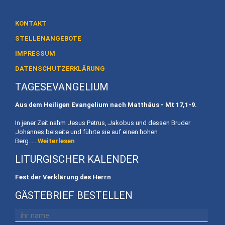
Heiligtum
Preise
KONTAKT
/
STELLENANGEBOTE
Buchen
IMPRESSUM
Veranstaltungen
DATENSCHUTZERKLÄRUNG
TAGESEVANGELIUM
Termine
Aus dem Heiligen Evangelium nach Matthäus - Mt
17,1-9.
Gottesdienste
In jener Zeit nahm Jesus Petrus, Jakobus und dessen Bruder
Initiativen
Johannes beiseite und führte sie auf einen hohen
Berg......
Weiterlesen
Referenten
LITURGISCHER KALENDER
Für
Fest der Verklärung des Herrn
Familien
GÄSTEBRIEF BESTELLEN
Kinder
willkommen