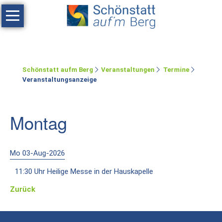
Navigation
überspringen
Haus
Tagen
Schönstatt aufm Berg
Veranstaltungen
Termine
Erholen
Veranstaltungsanzeige
Feste
feiern
Montag
Räumlichkeiten
Zimmer
Mo 03-Aug-2026
11:30 Uhr Heilige Messe in der Hauskapelle
Ferienwohnung
Zurück
Umgebung
Schönstatt-