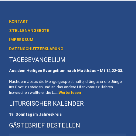
Heiligtum
Preise
/
KONTAKT
Buchen
STELLENANGEBOTE
IMPRESSUM
Veranstaltungen
DATENSCHUTZERKLÄRUNG
Termine
TAGESEVANGELIUM
Gottesdienste
Aus dem Heiligen Evangelium nach Matthäus - Mt
14,22-33.
Initiativen
Nachdem Jesus die Menge gespeist hatte, drängte er die Jünger,
ins Boot zu steigen und an das andere Ufer vorauszufahren.
Referenten
Inzwischen wollte er die L.....
Weiterlesen
LITURGISCHER KALENDER
Für
Familien
19. Sonntag im Jahreskreis
Kinder
GÄSTEBRIEF BESTELLEN
willkommen