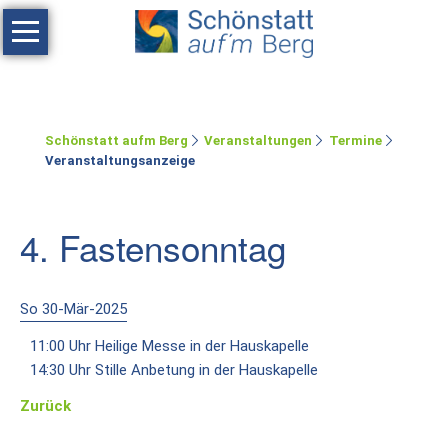
Navigation
überspringen
Haus
Tagen
Schönstatt aufm Berg
Veranstaltungen
Termine
Erholen
Veranstaltungsanzeige
Feste
feiern
4. Fastensonntag
Räumlichkeiten
Zimmer
So 30-Mär-2025
11:00 Uhr Heilige Messe in der Hauskapelle
Ferienwohnung
14:30 Uhr Stille Anbetung in der Hauskapelle
Umgebung
Zurück
Schönstatt-