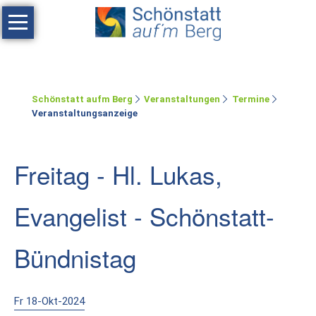
Navigation
überspringen
Haus
Tagen
Schönstatt aufm Berg
Veranstaltungen
Termine
Erholen
Veranstaltungsanzeige
Feste
feiern
Freitag - Hl. Lukas,
Räumlichkeiten
Evangelist - Schönstatt-
Zimmer
Ferienwohnung
Bündnistag
Umgebung
Fr 18-Okt-2024
Schönstatt-