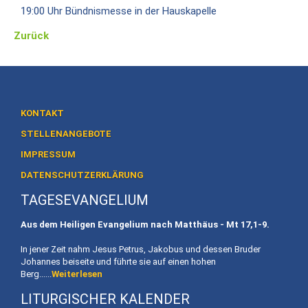
Heiligtum
19:00 Uhr Bündnismesse in der Hauskapelle
Preise
Zurück
/
Buchen
Veranstaltungen
KONTAKT
Termine
STELLENANGEBOTE
Gottesdienste
IMPRESSUM
DATENSCHUTZERKLÄRUNG
Initiativen
TAGESEVANGELIUM
Referenten
Aus dem Heiligen Evangelium nach Matthäus - Mt
17,1-9.
Für
In jener Zeit nahm Jesus Petrus, Jakobus und dessen Bruder
Familien
Johannes beiseite und führte sie auf einen hohen
Berg......
Weiterlesen
Kinder
willkommen
LITURGISCHER KALENDER