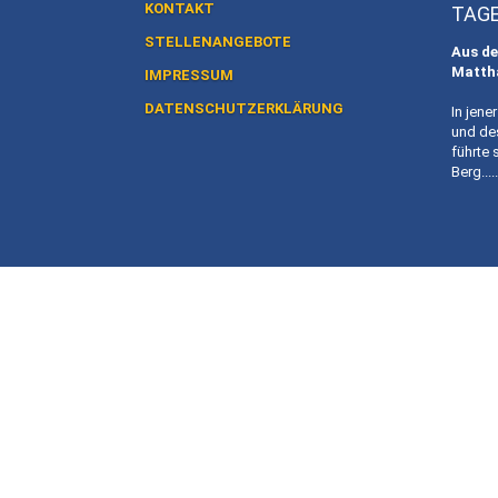
KONTAKT
TAG
STELLENANGEBOTE
Aus de
Matth
IMPRESSUM
DATENSCHUTZERKLÄRUNG
In jene
und de
führte 
Berg.....