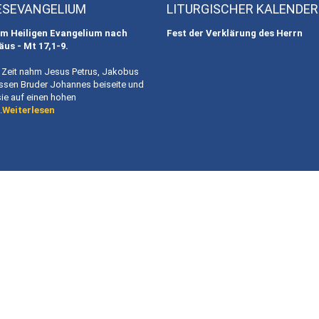
ESEVANGELIUM
LITURGISCHER KALENDER
m Heiligen Evangelium nach
Fest der Verklärung des Herrn
äus - Mt
17,1-9.
r Zeit nahm Jesus Petrus, Jakobus
ssen Bruder Johannes beiseite und
sie auf einen hohen
.
Weiterlesen