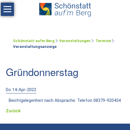
Navigation
überspringen
Haus
Tagen
Schönstatt aufm Berg
Veranstaltungen
Termine
Erholen
Veranstaltungsanzeige
Feste
feiern
Gründonnerstag
Räumlichkeiten
Zimmer
Do 14-Apr-2022
Beichtgelegenheit nach Absprache: Telefon 08379-920454
Ferienwohnung
Zurück
Umgebung
Schönstatt-