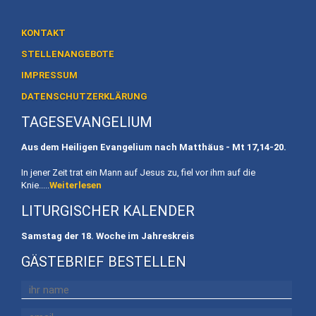
Heiligtum
Preise
KONTAKT
/
STELLENANGEBOTE
Buchen
IMPRESSUM
Veranstaltungen
DATENSCHUTZERKLÄRUNG
TAGESEVANGELIUM
Termine
Aus dem Heiligen Evangelium nach Matthäus - Mt
17,14-20.
Gottesdienste
In jener Zeit trat ein Mann auf Jesus zu, fiel vor ihm auf die
Initiativen
Knie.....
Weiterlesen
LITURGISCHER KALENDER
Referenten
Samstag der 18. Woche im Jahreskreis
Für
Familien
GÄSTEBRIEF BESTELLEN
Kinder
willkommen