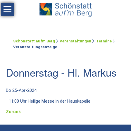
Navigation
überspringen
Haus
Tagen
Schönstatt aufm Berg
Veranstaltungen
Termine
Erholen
Veranstaltungsanzeige
Feste
feiern
Donnerstag - Hl. Markus
Räumlichkeiten
Zimmer
Do 25-Apr-2024
11:00 Uhr Heilige Messe in der Hauskapelle
Ferienwohnung
Zurück
Umgebung
Schönstatt-