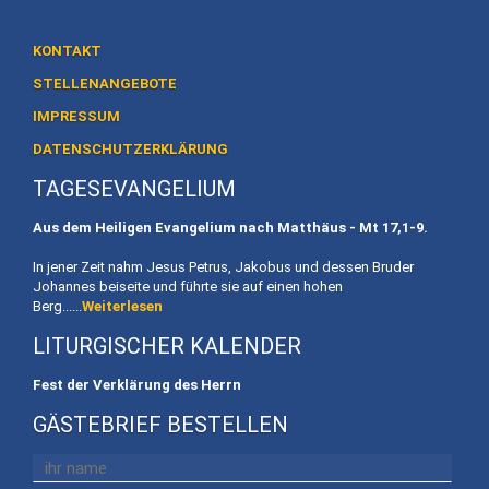
Heiligtum
Preise
KONTAKT
/
STELLENANGEBOTE
Buchen
IMPRESSUM
Veranstaltungen
DATENSCHUTZERKLÄRUNG
TAGESEVANGELIUM
Termine
Aus dem Heiligen Evangelium nach Matthäus - Mt
17,1-9.
Gottesdienste
In jener Zeit nahm Jesus Petrus, Jakobus und dessen Bruder
Initiativen
Johannes beiseite und führte sie auf einen hohen
Berg......
Weiterlesen
Referenten
LITURGISCHER KALENDER
Für
Fest der Verklärung des Herrn
Familien
GÄSTEBRIEF BESTELLEN
Kinder
willkommen