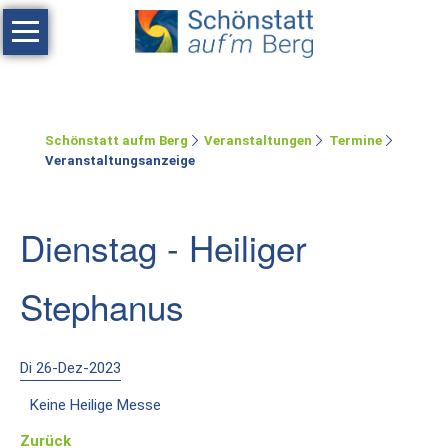
Navigation
überspringen
Haus
Tagen
Schönstatt aufm Berg
Veranstaltungen
Termine
Erholen
Veranstaltungsanzeige
Feste
feiern
Dienstag - Heiliger
Räumlichkeiten
Stephanus
Zimmer
Ferienwohnung
Di 26-Dez-2023
Umgebung
Keine Heilige Messe
Schönstatt-
Zurück