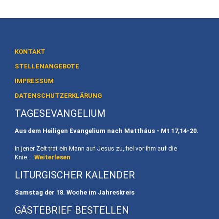
Heiligtum
Preise
/
Buchen
KONTAKT
Veranstaltungen
STELLENANGEBOTE
IMPRESSUM
Termine
DATENSCHUTZERKLÄRUNG
Gottesdienste
TAGESEVANGELIUM
Initiativen
Aus dem Heiligen Evangelium nach Matthäus - Mt
17,14-20.
Referenten
In jener Zeit trat ein Mann auf Jesus zu, fiel vor ihm auf die
Knie.....
Weiterlesen
Für
LITURGISCHER KALENDER
Familien
Samstag der 18. Woche im Jahreskreis
Kinder
GÄSTEBRIEF BESTELLEN
willkommen