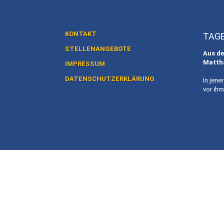
KONTAKT
TAG
STELLENANGEBOTE
Aus de
Matth
IMPRESSUM
DATENSCHUTZERKLÄRUNG
In jene
vor ihm 