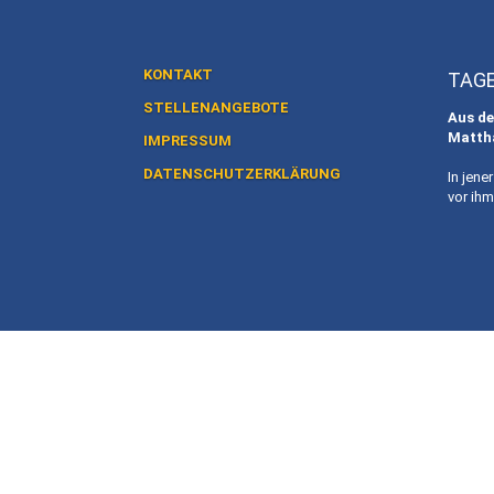
KONTAKT
TAG
STELLENANGEBOTE
Aus de
Matth
IMPRESSUM
DATENSCHUTZERKLÄRUNG
In jene
vor ihm 