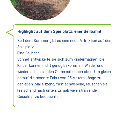
Heiligtum
Preise
/
Buchen
Highlight auf dem Spielplatz: eine Seilbahn!
Veranstaltungen
Seit dem Sommer gibt es eine neue Attraktion auf dem
Termine
Spielplatz:
Eine Seilbahn.
Gottesdienste
Schnell entwickelte sie sich zum Kindermagnet, die
Kinder können nicht genug bekommen. Wieder und
Initiativen
wieder ziehen sie den Gummisitz nach oben. Um gleich
Referenten
darauf die rasante Fahrt von 25 Metern Länge zu
genießen. Mal sitzend, fast schwebend, rauschen sie
Für
kreischend nach unten. Es gab viele strahlende
Familien
Gesichter zu beobachten.
Kinder
willkommen