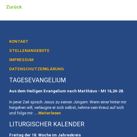
Zurück
Akademie
für
Familienpädagogik
BAG
Familienerholung
KONTAKT
STELLENANGEBOTE
Eheweg
IMPRESSUM
Ehevorbereitung
DATENSCHUTZERKLÄRUNG
TAGESEVANGELIUM
Mitarbeit
Aus dem Heiligen Evangelium nach Matthäus - Mt
16,24-28.
To
Do
In jener Zeit sprach Jesus zu seinen Jüngern: Wenn einer hinter mir
hergehen will, verleugne er sich selbst, nehme sein Kreuz auf sich
Stellenangebote
und folge mir .....
Weiterlesen
LITURGISCHER KALENDER
Spenden
Freitag der 18. Woche im Jahreskreis
Geschafftes