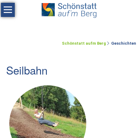
Navigation
überspringen
Haus
Tagen
Schönstatt aufm Berg
Geschichten
Erholen
Feste
Seilbahn
feiern
Räumlichkeiten
Zimmer
Ferienwohnung
Umgebung
Schönstatt-