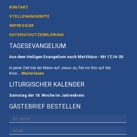
Akademie
KONTAKT
für
STELLENANGEBOTE
Familienpädagogik
IMPRESSUM
BAG
DATENSCHUTZERKLÄRUNG
Familienerholung
TAGESEVANGELIUM
Eheweg
Aus dem Heiligen Evangelium nach Matthäus - Mt
17,14-20.
Ehevorbereitung
In jener Zeit trat ein Mann auf Jesus zu, fiel vor ihm auf die
Knie.....
Weiterlesen
Mitarbeit
LITURGISCHER KALENDER
To
Samstag der 18. Woche im Jahreskreis
Do
GÄSTEBRIEF BESTELLEN
Stellenangebote
Spenden
Geschafftes