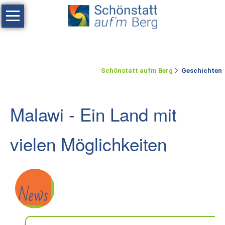
Navigation
überspringen
Haus
Tagen
Schönstatt aufm Berg
Geschichten
Erholen
Feste
Malawi - Ein Land mit
feiern
Räumlichkeiten
vielen Möglichkeiten
Zimmer
Ferienwohnung
Umgebung
Schönstatt-