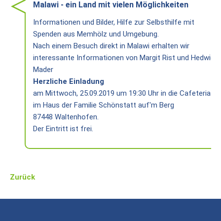
Heiligtum
Malawi - ein Land mit vielen Möglichkeiten
Informationen und Bilder, Hilfe zur Selbsthilfe mit
Preise
Spenden aus Memhölz und Umgebung.
/
Nach einem Besuch direkt in Malawi erhalten wir
Buchen
interessante Informationen von Margit Rist und Hedwig
Veranstaltungen
Mader
Herzliche Einladung
Termine
am Mittwoch, 25.09.2019 um 19:30 Uhr in die Cafeteria
im Haus der Familie Schönstatt auf'm Berg
Gottesdienste
87448 Waltenhofen.
Initiativen
Der Eintritt ist frei.
Referenten
Für
Zurück
Familien
Kinder
willkommen