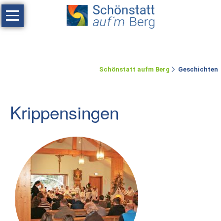
Navigation
überspringen
Haus
Tagen
Schönstatt aufm Berg
Geschichten
Erholen
Feste
Krippensingen
feiern
Räumlichkeiten
Zimmer
Ferienwohnung
Umgebung
Schönstatt-