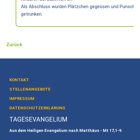
Als Abschluss wurden Plätzchen gegessen und Punsch
Akademie
getrunken.
für
Familienpädagogik
BAG
Familienerholung
Zurück
Eheweg
Ehevorbereitung
KONTAKT
Mitarbeit
STELLENANGEBOTE
To
IMPRESSUM
Do
DATENSCHUTZERKLÄRUNG
Stellenangebote
TAGESEVANGELIUM
Spenden
Aus dem Heiligen Evangelium nach Matthäus - Mt
17,1-9.
Geschafftes