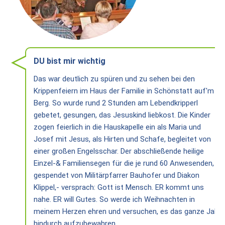
Heiligtum
Preise
/
Buchen
DU bist mir wichtig
Veranstaltungen
Das war deutlich zu spüren und zu sehen bei den
Termine
Krippenfeiern im Haus der Familie in Schönstatt auf'm
Berg. So wurde rund 2 Stunden am Lebendkripperl
Gottesdienste
gebetet, gesungen, das Jesuskind liebkost. Die Kinder
zogen feierlich in die Hauskapelle ein als Maria und
Initiativen
Josef mit Jesus, als Hirten und Schafe, begleitet von
Referenten
einer großen Engelsschar. Der abschließende heilige
Einzel-& Familiensegen für die je rund 60 Anwesenden,
Für
gespendet von Militärpfarrer Bauhofer und Diakon
Familien
Klippel,- versprach: Gott ist Mensch. ER kommt uns
nahe. ER will Gutes. So werde ich Weihnachten in
Kinder
meinem Herzen ehren und versuchen, es das ganze Jahr
willkommen
hindurch aufzubewahren.