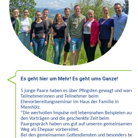
Heiligtum
Preise
/
Buchen
Veranstaltungen
Termine
Gottesdienste
Es geht hier um Mehr! Es geht ums Ganze!
Initiativen
5 junge Paare haben es über Pfingsten gewagt und waren
Referenten
Teilnehmerinnen und Teilnehmer beim
Ehevorbereitungsseminar im Haus der Familie in
Für
Memhölz.
Familien
”Die wertvollen Impulse mit lebensnahen Beispielen aus
den Vorträgen und die geschenkte Zeit beim
Paargespräch haben uns gut auf unseren gemeinsamen
Kinder
Weg als Ehepaar vorbereitet.
willkommen
Bei den gemeinsamen Gottesdiensten und besonders bei