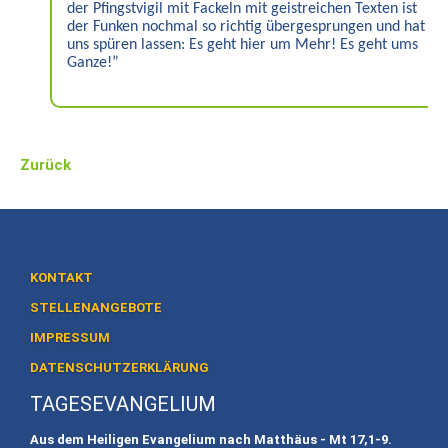
der Pfingstvigil mit Fackeln mit geistreichen Texten ist
Akademie
der Funken nochmal so richtig übergesprungen und hat
uns spüren lassen: Es geht hier um Mehr! Es geht ums
für
Ganze!”
Familienpädagogik
BAG
Familienerholung
Zurück
Eheweg
Ehevorbereitung
Mitarbeit
KONTAKT
To
STELLENANGEBOTE
Do
IMPRESSUM
Stellenangebote
DATENSCHUTZERKLÄRUNG
TAGESEVANGELIUM
Spenden
Aus dem Heiligen Evangelium nach Matthäus - Mt
17,1-9.
Geschafftes