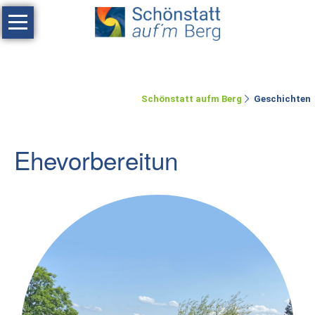
Navigation
überspringen
Haus
Tagen
Schönstatt aufm Berg
Geschichten
Erholen
Feste
Ehevorbereitun
feiern
Räumlichkeiten
Zimmer
Ferienwohnung
Umgebung
Schönstatt-