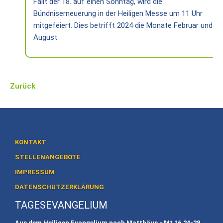
Fällt der 18. auf einen Sonntag, wird die
Heiligtum
Bündniserneuerung in der Heiligen Messe um 11 Uhr
Preise
mitgefeiert. Dies betrifft 2024 die Monate Februar und
/
August
Buchen
Veranstaltungen
Zurück
Termine
Gottesdienste
Initiativen
KONTAKT
Referenten
STELLENANGEBOTE
Für
IMPRESSUM
Familien
DATENSCHUTZERKLÄRUNG
Kinder
TAGESEVANGELIUM
willkommen
Aus dem Heiligen Evangelium nach Matthäus - Mt
16,24-28.