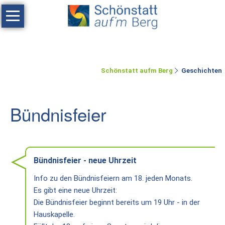
Navigation
überspringen
Haus
Tagen
Schönstatt aufm Berg
Geschichten
Erholen
Feste
Bündnisfeier
feiern
Räumlichkeiten
Zimmer
Bündnisfeier - neue Uhrzeit
Ferienwohnung
Info zu den Bündnisfeiern am 18. jeden Monats.
Es gibt eine neue Uhrzeit:
Umgebung
Die Bündnisfeier beginnt bereits um 19 Uhr - in der
Hauskapelle.
Schönstatt-